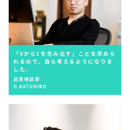
「0から1を生み出す」ことを
求めら
れるので、
自ら考えるようになりま
した。
品質保証部
O.KATUHIRO