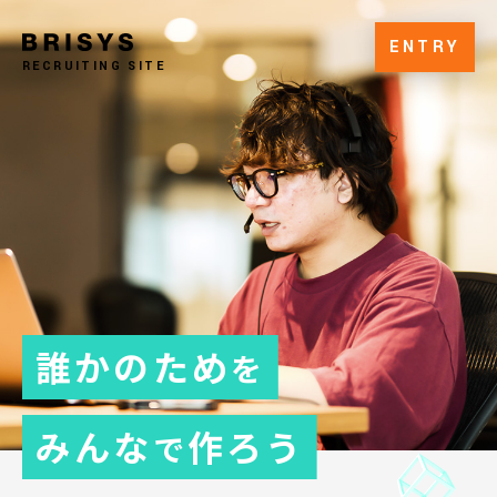
ENTRY
RECRUITING SITE
誰かのため
を
みんな
作ろう
で