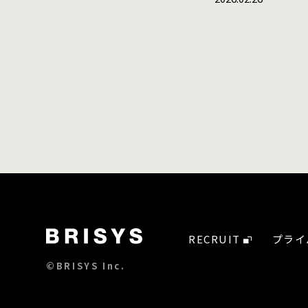
RECRUIT
プライ
©BRISYS Inc.