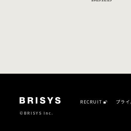
RECRUIT
プライ
©BRISYS Inc.