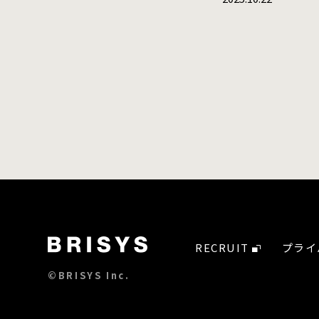
RECRUIT
プライ
©BRISYS Inc.