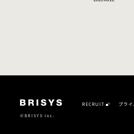
RECRUIT
プライ
©BRISYS Inc.