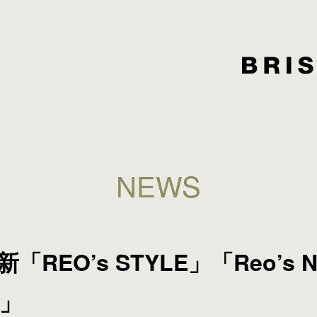
NEWS
REO’s STYLE」「Reo’s N
y」