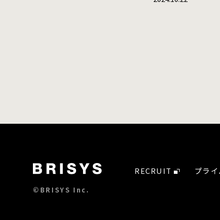
RECRUIT
プライ
©BRISYS Inc.